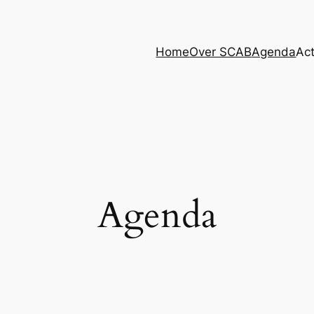
Home
Over SCAB
Agenda
Act
Agenda