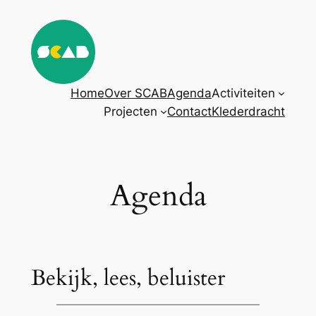
Ga
naar
de
inhoud
Home
Over SCAB
Agenda
Activiteiten
Projecten
Contact
Klederdracht
Agenda
Bekijk, lees, beluister