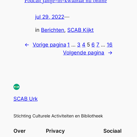
Podcast Jantje-in-kwadraat nu online
jul 29, 2022
—
in
Berichten
, 
SCAB Kijkt
←
Vorige pagina
1
…
3
4
5
6
7
…
16
Volgende pagina
→
SCAB Urk
Stichting Culturele Activiteiten en Bibliotheek
Over
Privacy
Sociaal