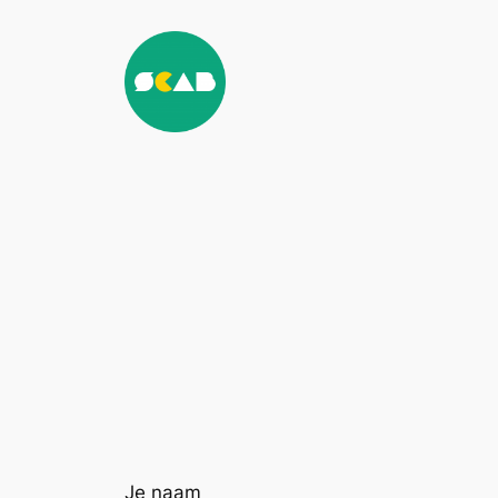
Ga
naar
de
inhoud
Je naam