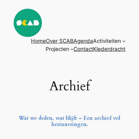
Ga
naar
de
inhoud
Home
Over SCAB
Agenda
Activiteiten
Projecten
Contact
Klederdracht
Archief
Wat we deden, wat blijft – Een archief vol
herinneringen.