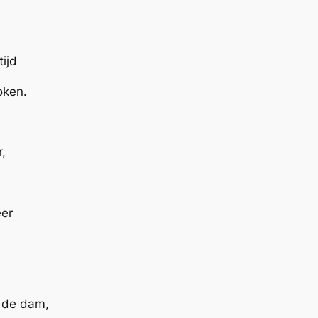
ijd
oken.
,
eer
s de dam,