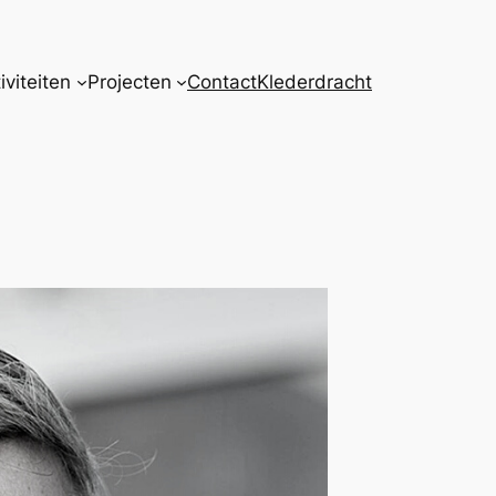
iviteiten
Projecten
Contact
Klederdracht