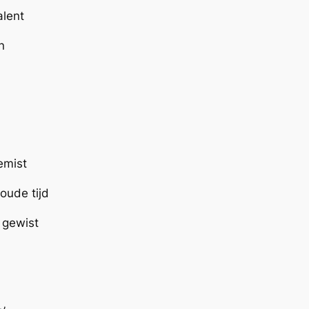
alent
n
emist
oude tijd
 gewist