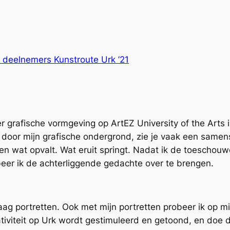
deelnemers Kunstroute Urk ’21
r grafische vormgeving op ArtEZ University of the Arts i
aar door mijn grafische ondergrond, zie je vaak een sam
en wat opvalt. Wat eruit springt. Nadat ik de toeschou
beer ik de achterliggende gedachte over te brengen.
aag portretten. Ook met mijn portretten probeer ik op m
eativiteit op Urk wordt gestimuleerd en getoond, en doe