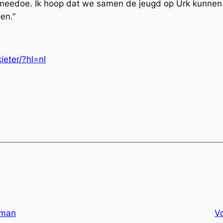
k meedoe. Ik hoop dat we samen de jeugd op Urk kunnen
en.”
eter/?hl=nl
eman
V