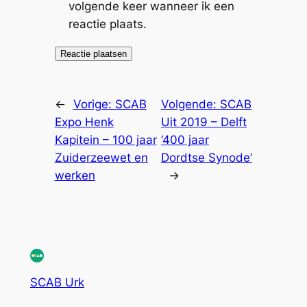
volgende keer wanneer ik een
reactie plaats.
←
Vorige:
SCAB
Volgende:
SCAB
Expo Henk
Uit 2019 – Delft
Kapitein – 100 jaar
‘400 jaar
Zuiderzeewet en
Dordtse Synode’
werken
→
SCAB Urk