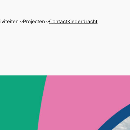
iviteiten
Projecten
Contact
Klederdracht