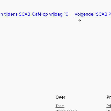
n tijdens SCAB-Café op vrijdag 16
Volgende:
SCAB Po
→
Over
Pr
Team
Pr