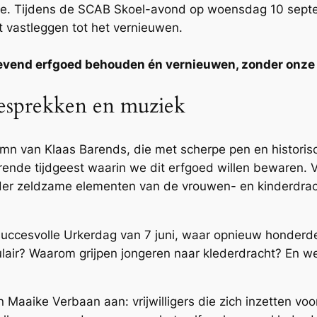
ie. Tijdens de SCAB Skoel-avond op woensdag 10 septe
et vastleggen tot het vernieuwen.
evend erfgoed behouden én vernieuwen, zonder onze cu
gesprekken en muziek
n van Klaas Barends, die met scherpe pen en historisc
ende tijdgeest waarin we dit erfgoed willen bewaren. V
nder zeldzame elementen van de vrouwen- en kinderdrach
 succesvolle Urkerdag van 7 juni, waar opnieuw honderd
air? Waarom grijpen jongeren naar klederdracht? En we
Maaike Verbaan aan: vrijwilligers die zich inzetten vo