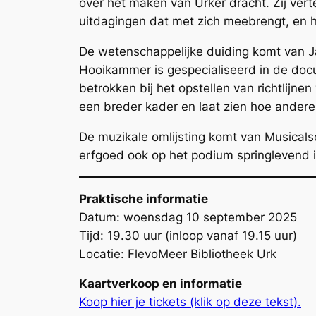
over het maken van Urker dracht. Zij vert
uitdagingen dat met zich meebrengt, en ho
De wetenschappelijke duiding komt van 
Hooikammer is gespecialiseerd in de do
betrokken bij het opstellen van richtlijne
een breder kader en laat zien hoe ande
De muzikale omlijsting komt van Musicalsc
erfgoed ook op het podium springlevend i
Praktische informatie
Datum: woensdag 10 september 2025
Tijd: 19.30 uur (inloop vanaf 19.15 uur)
Locatie: FlevoMeer Bibliotheek Urk
Kaartverkoop en informatie
Koop hier je tickets (klik op deze tekst).