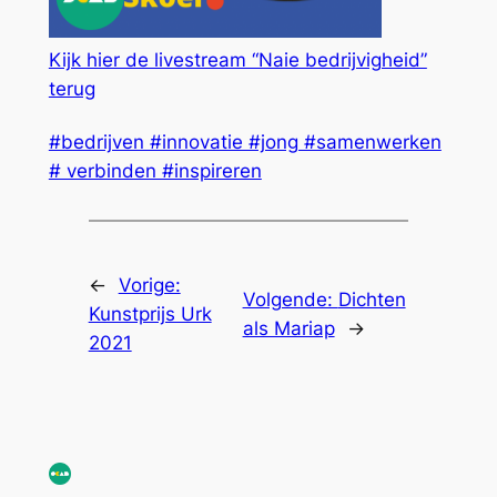
Kijk hier de livestream “Naie bedrijvigheid”
terug
#bedrijven #innovatie #jong #samenwerken
# verbinden #inspireren
←
Vorige:
Volgende:
Dichten
Kunstprijs Urk
als Mariap
→
2021