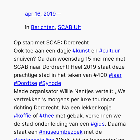
apr 16, 2019
—
in
Berichten
, 
SCAB Uit
Op stap met SCAB: Dordrecht
Ook toe aan een dagje
#kunst
en
#cultuur
snuiven? Ga dan woensdag 15 mei mee met
SCAB naar Dordrecht! Heel 2019 staat deze
prachtige stad in het teken van #400
#jaar
#Dordtse
#Synode
Mede organisator Willie Nentjes vertelt: ,,We
vertrekken ‘s morgens per luxe tourincar
richting Dordrecht. Na een lekker kopje
#koffie
of
#thee
met gebak, verkennen we
de stad onder leiding van een
#gids
. Daarna
staat een
#museumbezoek
met de
#tentoonstelling
‘Werk, bid en bewonder’ op