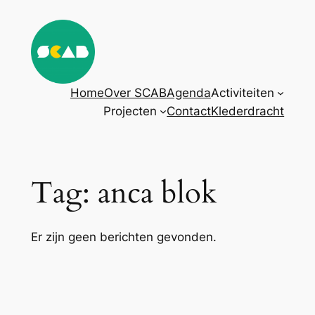
Ga
naar
de
inhoud
Home
Over SCAB
Agenda
Activiteiten
Projecten
Contact
Klederdracht
Tag:
anca blok
Er zijn geen berichten gevonden.