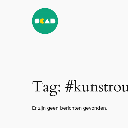
Ga
naar
de
inhoud
Tag:
#kunstrou
Er zijn geen berichten gevonden.