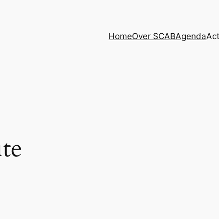
Home
Over SCAB
Agenda
Act
te