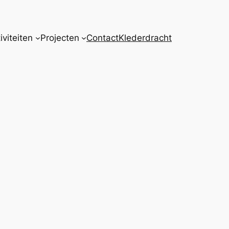
iviteiten
Projecten
Contact
Klederdracht