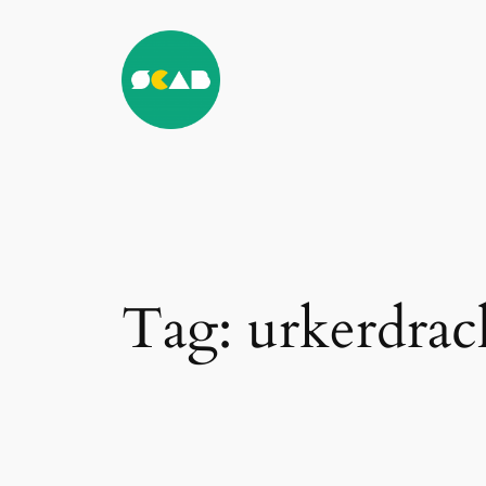
Ga
naar
de
inhoud
Tag:
urkerdrac