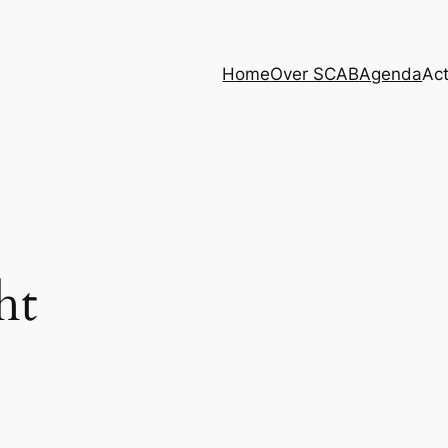
Home
Over SCAB
Agenda
Act
ht