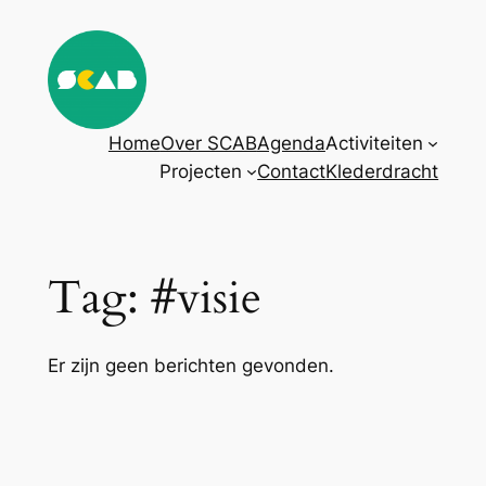
Ga
naar
de
inhoud
Home
Over SCAB
Agenda
Activiteiten
Projecten
Contact
Klederdracht
Tag:
#visie
Er zijn geen berichten gevonden.