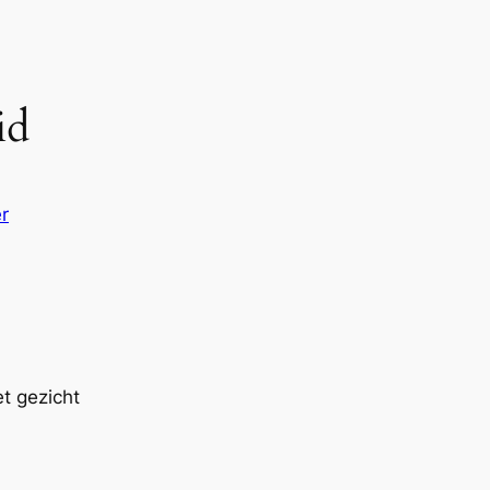
eid
r
t gezicht