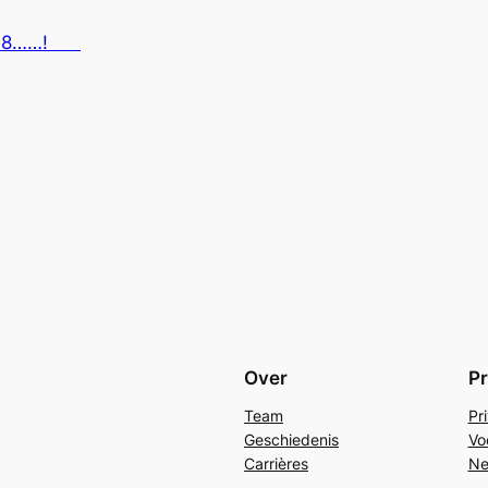
2018……!
Over
Pr
Team
Pr
Geschiedenis
Vo
Carrières
Ne