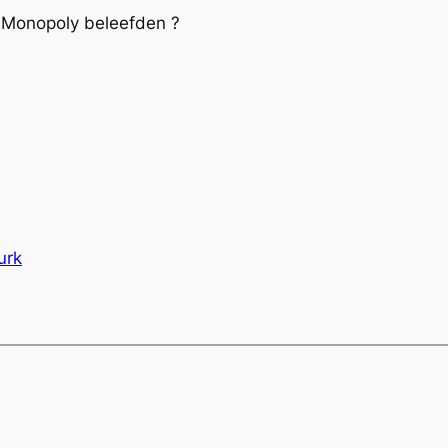
f Monopoly beleefden ?
urk