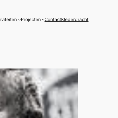
iviteiten
Projecten
Contact
Klederdracht