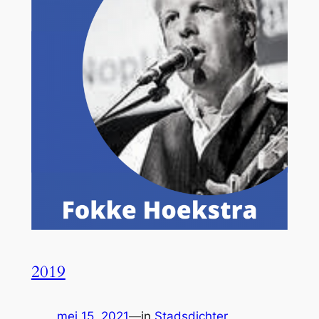
2019
mei 15, 2021
—
in
Stadsdichter