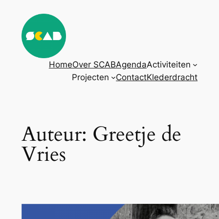
Ga
naar
de
inhoud
Home
Over SCAB
Agenda
Activiteiten
Projecten
Contact
Klederdracht
Auteur:
Greetje de
Vries