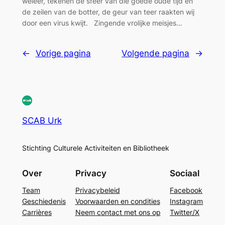
weleer, tekenen de sfeer van die goede oude tijd en
de zeilen van de botter, de geur van teer raakten wij
door een virus kwijt. Zingende vrolijke meisjes…
←
Vorige pagina
Volgende pagina
→
SCAB Urk
Stichting Culturele Activiteiten en Bibliotheek
Over
Privacy
Sociaal
Team
Privacybeleid
Facebook
Geschiedenis
Voorwaarden en condities
Instagram
Carrières
Neem contact met ons op
Twitter/X